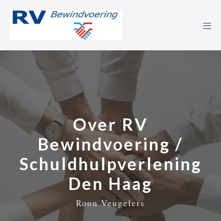
Skip
to
content
Men
Tog
Over RV
Bewindvoering /
Schuldhulpverlening
Den Haag
Roon Veugelers